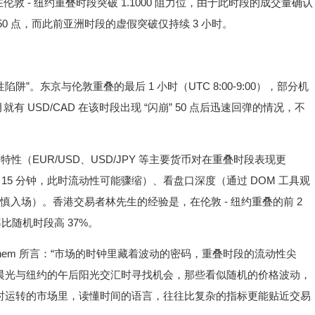
D 在伦敦 - 纽约重叠时段突破 1.1000 阻力位，由于此时段的成交量确认
0 点，而此前亚洲时段的虚假突破仅持续 3 小时。
”。东京与伦敦重叠的最后 1 小时（UTC 8:00-9:00），部分机
就有 USD/CAD 在该时段出现 “闪崩” 50 点后迅速回弹的情况，不
特性（EUR/USD、USD/JPY 等主要货币对在重叠时段表现更
5 分钟，此时流动性可能骤缩）、看盘口深度（通过 DOM 工具观
谨慎入场）。香港交易者林先生的经验是，在伦敦 - 纽约重叠的前 2
其胜率比随机时段高 37%。
itchem 所言：“市场的时钟里藏着波动的密码，重叠时段的流动性尖
的晨光与纽约的午后阳光交汇时寻找机会，那些看似随机的价格波动，
小时运转的市场里，读懂时间的语言，往往比复杂的指标更能贴近交易