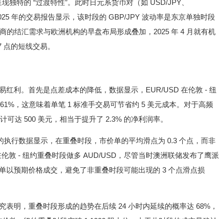
则呈现独特的 “过渡特性”。此时日元系货币对（如 USD/JPY、
 2025 年的交易报告显示，该时段的 GBP/JPY 波动率是东京单独时段
口商的结汇需求与欧洲机构的早盘布局形成叠加，2025 年 4 月就有机
87 点的短线交易。
利。首先是点差成本的降低，数据显示，EUR/USD 在伦敦 - 纽
 61%，这意味着单笔 1 标准手交易可节省约 5 美元成本。对于高频
可达 500 美元，相当于提升了 2.3% 的净利润率。
的执行数据显示，在重叠时段，市价单的平均滑点为 0.3 个点，而非
易者在伦敦 - 纽约重叠时段做多 AUD/USD，尽管当时澳洲联储发布了鹰派
单以预期价格成交，避免了非重叠时段可能出现的 3 个点滑点损
表明，重叠时段形成的趋势在后续 24 小时内延续的概率达 68%，