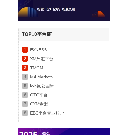
TOP10平台商
EXNESS
1
XM外汇平台
2
TMGM
3
M4 Markets
4
kvb昆仑国际
5
GTC平台
6
CXM希盟
7
EBC平台专业账户
8