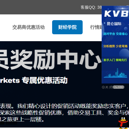
客服QQ:
3881544701
交易商优惠活动
财经学院
行情建议
财