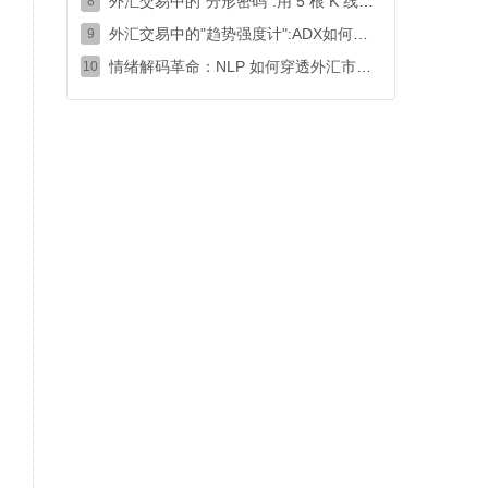
外汇交易中的"分形密码":用 5 根 K 线锁定趋势拐点的实战指南
8
外汇交易中的"趋势强度计":ADX如何揭穿虚假行情？
9
情绪解码革命：NLP 如何穿透外汇市场的语言迷雾
10