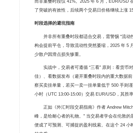
而非重叠时段仅 41%。2025 年 6 月，EUR/US
了突破的有效性，后续两个交易日价格继续上涨 15
时段选择的避坑指南
并非所有重叠时段都适合交易，需警惕 “流动性陷阱
构会提前平仓，导致流动性突然萎缩，2025 年 5 月
少散户因滑点损失惨重。
实战中，交易者可遵循 “三看” 原则：看货币对
佳）、看数据发布（避开重叠时段内的重大数据前 1
察买卖挂单量，若买一卖一挂单量低于 500 手则
小时（UTC 13:00-15:00）交易 EUR/USD，
正如《外汇时段交易指南》作者 Andrew M
峰，是给耐心者的礼物。” 当交易者学会在伦敦
便成了可预测、可捕捉的盈利线索。在这个 24 