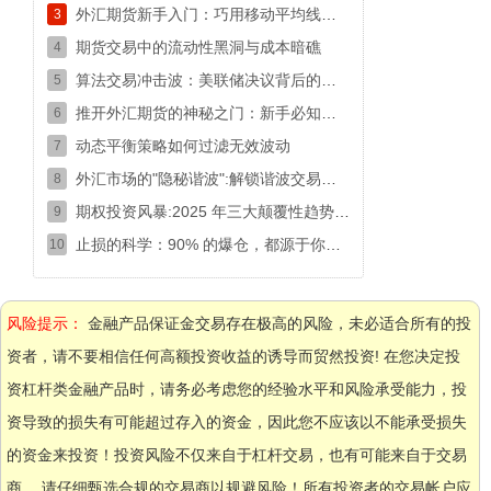
外汇期货新手入门：巧用移动平均线捕捉交易时机
3
期货交易中的流动性黑洞与成本暗礁
4
算法交易冲击波：美联储决议背后的高频交易密码
5
推开外汇期货的神秘之门：新手必知的入门生存指南
6
动态平衡策略如何过滤无效波动
7
外汇市场的"隐秘谐波":解锁谐波交易模式的盈利密码
8
期权投资风暴:2025 年三大颠覆性趋势,新手必看的生存指南！
9
止损的科学：90% 的爆仓，都源于你把止损放错了位置
10
风险提示：
金融产品保证金交易存在极高的风险，未必适合所有的投
资者，请不要相信任何高额投资收益的诱导而贸然投资! 在您决定投
资杠杆类金融产品时，请务必考虑您的经验水平和风险承受能力，投
资导致的损失有可能超过存入的资金，因此您不应该以不能承受损失
的资金来投资！投资风险不仅来自于杠杆交易，也有可能来自于交易
商， 请仔细甄选合规的交易商以规避风险！所有投资者的交易帐户应